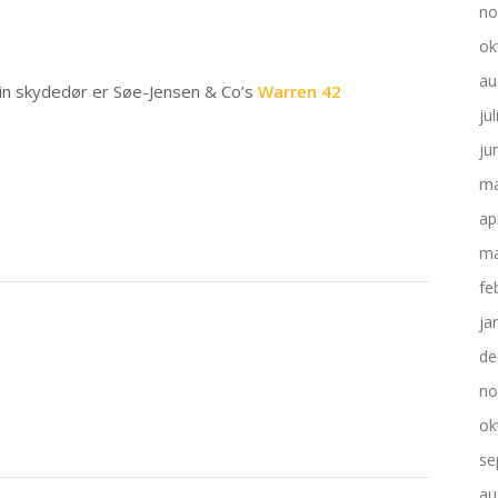
no
ok
au
 din skydedør er Søe-Jensen & Co’s
Warren 42
ju
ju
ma
ap
ma
fe
ja
de
no
ok
se
au