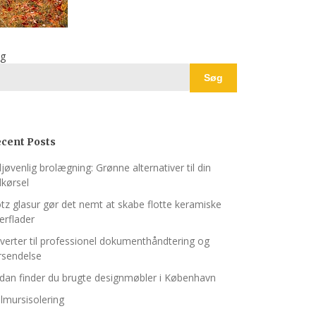
g
Søg
cent Posts
ljøvenlig brolægning: Grønne alternativer til din
dkørsel
tz glasur gør det nemt at skabe flotte keramiske
erflader
verter til professionel dokumenthåndtering og
rsendelse
dan finder du brugte designmøbler i København
lmursisolering