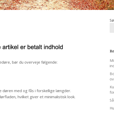
Sø
Re
Mi
dedøre, bør du overveje følgende:
in
Bo
ov
Ku
e døren med og fås i forskellige længder.
fo
ørfladen, hvilket giver et minimalistisk look.
Så
Hu