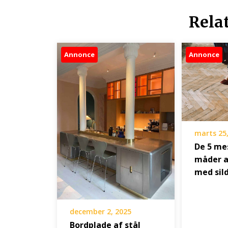
Rela
Annonce
Annonce
marts 25
De 5 mes
måder a
med sil
december 2, 2025
Bordplade af stål