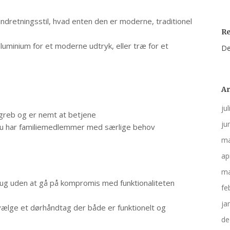
dretningsstil, hvad enten den er moderne, traditionel
R
aluminium for et moderne udtryk, eller træ for et
De
Ar
ju
 greb og er nemt at betjene
ju
du har familiemedlemmer med særlige behov
ma
ap
ma
ug uden at gå på kompromis med funktionaliteten
fe
ja
 vælge et dørhåndtag der både er funktionelt og
de