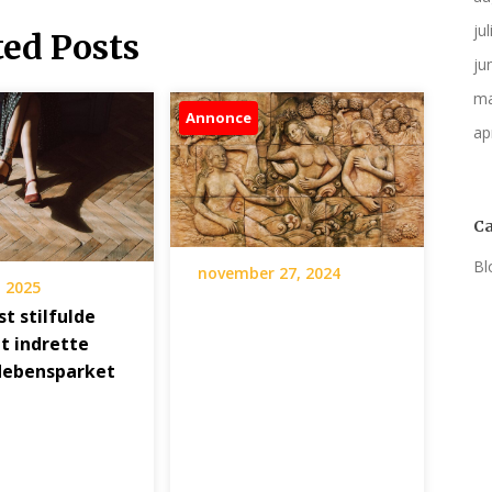
ju
ted Posts
ju
ma
Annonce
ap
Ca
Bl
november 27, 2024
, 2025
t stilfulde
t indrette
debensparket