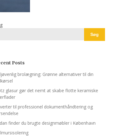
g
Søg
cent Posts
ljøvenlig brolægning: Grønne alternativer til din
dkørsel
tz glasur gør det nemt at skabe flotte keramiske
erflader
verter til professionel dokumenthåndtering og
rsendelse
dan finder du brugte designmøbler i København
lmursisolering