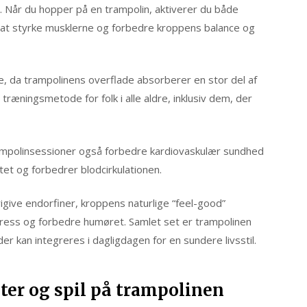
 Når du hopper på en trampolin, aktiverer du både
l at styrke musklerne og forbedre kroppens balance og
 da trampolinens overflade absorberer en stor del af
l træningsmetode for folk i alle aldre, inklusiv dem, der
ampolinsessioner også forbedre kardiovaskulær sundhed
tet og forbedrer blodcirkulationen.
igive endorfiner, kroppens naturlige “feel-good”
tress og forbedre humøret. Samlet set er trampolinen
er kan integreres i dagligdagen for en sundere livsstil.
eter og spil på trampolinen