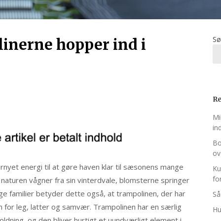
Sø
linerne hopper ind i
Re
Mi
in
Bo
ov
yet energi til at gøre haven klar til sæsonens mange
Ku
fo
 naturen vågner fra sin vinterdvale, blomsterne springer
e familier betyder dette også, at trampolinen, der har
Så
um for leg, latter og samvær. Trampolinen har en særlig
Hu
oldning, og den bliver hurtigt et uundværligt element i