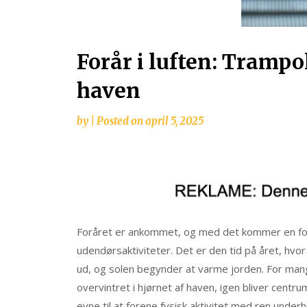
Forår i luften: Trampo
haven
by
|
Posted on
april 5, 2025
Foråret er ankommet, og med det kommer en forn
udendørsaktiviteter. Det er den tid på året, hvor
ud, og solen begynder at varme jorden. For mang
overvintret i hjørnet af haven, igen bliver centr
evne til at forene fysisk aktivitet med ren underh