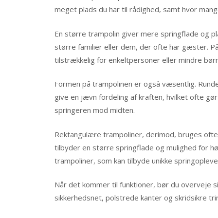
meget plads du har til rådighed, samt hvor man
En større trampolin giver mere springflade og pla
større familier eller dem, der ofte har gæster. 
tilstrækkelig for enkeltpersoner eller mindre bør
Formen på trampolinen er også væsentlig. Runde 
give en jævn fordeling af kraften, hvilket ofte gø
springeren mod midten.
Rektangulære trampoliner, derimod, bruges ofte 
tilbyder en større springflade og mulighed for h
trampoliner, som kan tilbyde unikke springopleve
Når det kommer til funktioner, bør du overveje 
sikkerhedsnet, polstrede kanter og skridsikre tr