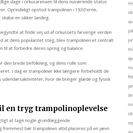
idlige dage i cirkusarenaen til dens nuværende status
no
r. Oprindeligt opstod trampolinen i 1930’erne,
ok
t skabe en sikker landing.
au
ju
begyndte at finde vej ud af cirkussets farverige verden
ed at dens popularitet steg, blev trampolinen et centralt
ju
 til at forbedre deres spring og balance.
ma
ap
or den brede befolkning, og dens rolle som
ma
ret. I dag er trampoliner ikke længere forbeholdt de
fe
rs udendørsaktiviteter, hvor de bringer glæde og fysisk
ja
de
no
til en tryg trampolinoplevelse
ok
igtigt at tage nogle grundlæggende
se
og fremmest bør trampolinen altid placeres på en jævn
au