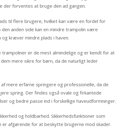
ge der forventes at bruge den ad gangen.
ds til flere brugere, hvilket kan være en fordel for
På den anden side kan en mindre trampolin være
n og kræver mindre plads i haven.
trampoliner er de mest almindelige og er kendt for at
r dem mere sikre for børn, da de naturligt leder
af mere erfarne springere og professionelle, da de
øjere spring. Der findes også ovale og firkantede
lser og bedre passe ind i forskellige haveudformninger.
sikkerhed og holdbarhed. Sikkerhedsfunktioner som
in er afgørende for at beskytte brugerne mod skader.