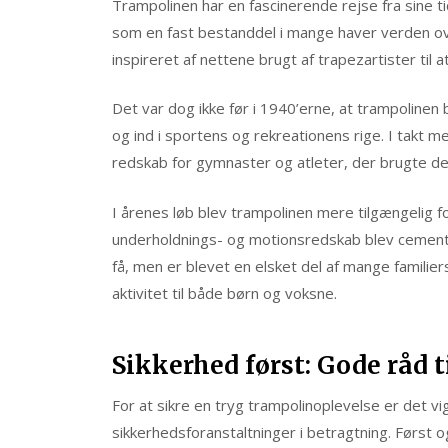
Trampolinen har en fascinerende rejse fra sine t
som en fast bestanddel i mange haver verden ove
inspireret af nettene brugt af trapezartister til a
Det var dog ikke før i 1940’erne, at trampolinen 
og ind i sportens og rekreationens rige. I takt m
redskab for gymnaster og atleter, der brugte den
I årenes løb blev trampolinen mere tilgængelig f
underholdnings- og motionsredskab blev cemente
få, men er blevet en elsket del af mange familie
aktivitet til både børn og voksne.
Sikkerhed først: Gode råd 
For at sikre en tryg trampolinoplevelse er det v
sikkerhedsforanstaltninger i betragtning. Først 