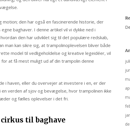
evægelse.
R
og motion; den har også en fascinerende historie, der
De
egne baghaver. I denne artikel vil vi dykke ned i
vordan den har udviklet sig til det populære redskab,
an man kan sikre sig, at trampolinoplevelsen bliver både
Ar
n rette model til vedligeholdelse og kreative legeidéer, vil
 for at få mest muligt ud af din trampolin denne
ju
ju
ma
 i haven, eller du overvejer at investere i en, er der
ap
 i en verden af sjov og bevægelse, hvor trampolinen ikke
ma
æder og fælles oplevelser i det fri.
fe
ja
 cirkus til baghave
de