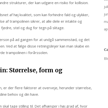
ndre strukturer, der kan udgøre en risiko for kollision.
ju
ju
snet af høj kvalitet, som kan forhindre fald og ulykker,
 af trampolinen sikrer, at alle dele er intakte og
ma
fjedre, stel og dug for tegn på slitage.
ap
 person på ad gangen for at undgå sammenstød, og det
ksen. Ved at følge disse retningslinjer kan man skabe en
Ca
yde trampolinen i forårssolen.
Bl
in: Størrelse, form og
, er der flere faktorer at overveje, herunder størrelse,
l dine behov og din have.
skal tage stilling til. Det afhænger i høj grad af, hvor