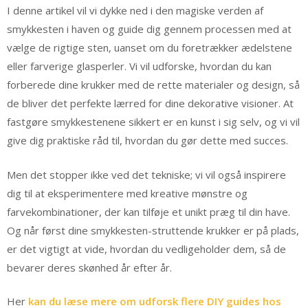
I denne artikel vil vi dykke ned i den magiske verden af
smykkesten i haven og guide dig gennem processen med at
vælge de rigtige sten, uanset om du foretrækker ædelstene
eller farverige glasperler. Vi vil udforske, hvordan du kan
forberede dine krukker med de rette materialer og design, så
de bliver det perfekte lærred for dine dekorative visioner. At
fastgøre smykkestenene sikkert er en kunst i sig selv, og vi vil
give dig praktiske råd til, hvordan du gør dette med succes.
Men det stopper ikke ved det tekniske; vi vil også inspirere
dig til at eksperimentere med kreative mønstre og
farvekombinationer, der kan tilføje et unikt præg til din have.
Og når først dine smykkesten-struttende krukker er på plads,
er det vigtigt at vide, hvordan du vedligeholder dem, så de
bevarer deres skønhed år efter år.
Her
kan du læse mere om udforsk flere DIY guides hos