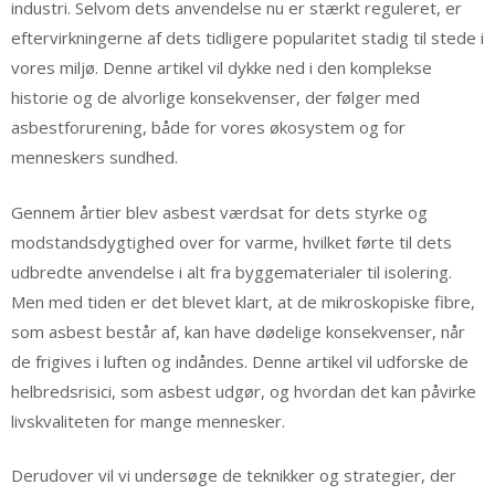
industri. Selvom dets anvendelse nu er stærkt reguleret, er
eftervirkningerne af dets tidligere popularitet stadig til stede i
vores miljø. Denne artikel vil dykke ned i den komplekse
historie og de alvorlige konsekvenser, der følger med
asbestforurening, både for vores økosystem og for
menneskers sundhed.
Gennem årtier blev asbest værdsat for dets styrke og
modstandsdygtighed over for varme, hvilket førte til dets
udbredte anvendelse i alt fra byggematerialer til isolering.
Men med tiden er det blevet klart, at de mikroskopiske fibre,
som asbest består af, kan have dødelige konsekvenser, når
de frigives i luften og indåndes. Denne artikel vil udforske de
helbredsrisici, som asbest udgør, og hvordan det kan påvirke
livskvaliteten for mange mennesker.
Derudover vil vi undersøge de teknikker og strategier, der