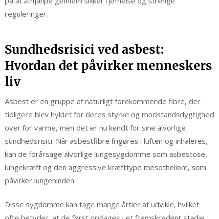
på at afhjælpe gennem sikker fjernelse og strenge
reguleringer.
Sundhedsrisici ved asbest:
Hvordan det påvirker menneskers
liv
Asbest er en gruppe af naturligt forekommende fibre, der
tidligere blev hyldet for deres styrke og modstandsdygtighed
over for varme, men det er nu kendt for sine alvorlige
sundhedsrisici. Når asbestfibre frigøres i luften og inhaleres,
kan de forårsage alvorlige lungesygdomme som asbestose,
lungekræft og den aggressive kræfttype mesotheliom, som
påvirker lungehinden.
Disse sygdomme kan tage mange årtier at udvikle, hvilket
ofte betyder, at de først opdages i et fremskredent stadie,